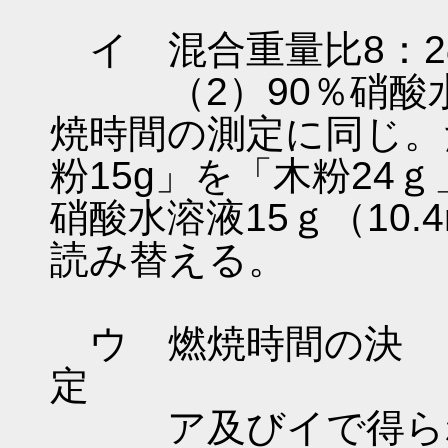
イ 混合重量比8：2
（2）90％硝酸水
焼時間の測定に同じ。
粉15g」を「木粉24
硝酸水溶液15ｇ（10.
読み替える。
ウ 燃焼時間の決
ア及びイで得られ