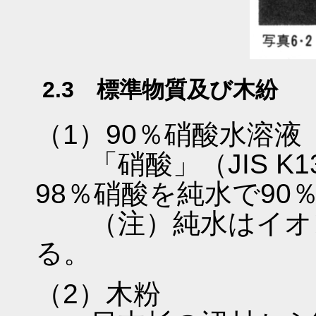
2.3 標準物質及び木紛
（1）90％硝酸水溶液
「硝酸」（JIS K13
98％硝酸を純水で90
（注）純水はイオン
る。
（2）木粉