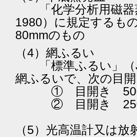
「化学分析用磁器蒸発ざ
1980）に規定するも
80mmのもの
（4）網ふるい
「標準ふるい」（JIS 
網ふるいで、次の目開
① 目開き 500μ
② 目開き 250μ
（5）光高温計又は放