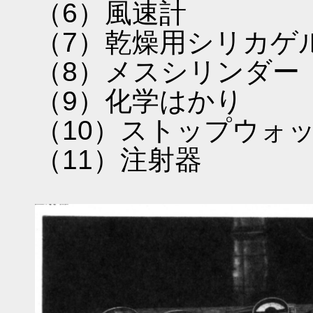
（6）風速計
（7）乾燥用シリカゲ
（8）メスシリンダー
（9）化学はかり
（10）ストップウォ
（11）注射器