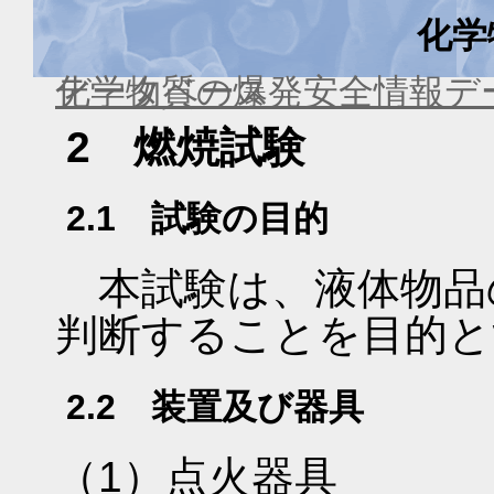
化学
化学物質の爆発安全情報デ
消防法危険性確認試験データベース
2 燃焼試験
2.1 試験の目的
本試験は、液体物品
判断することを目的と
2.2 装置及び器具
（1）点火器具