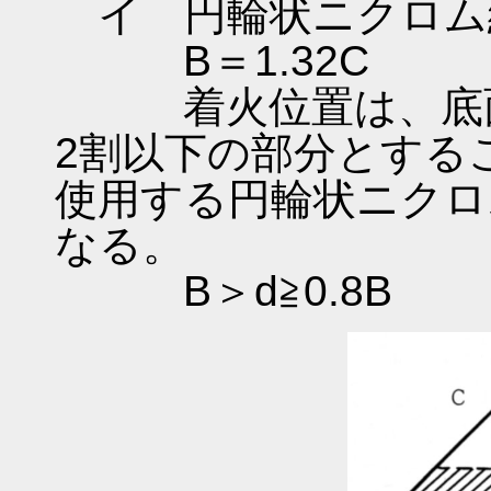
イ 円輪状ニクロム
B＝1.32C
着火位置は、底面
2割以下の部分とする
使用する円輪状ニクロ
なる。
B＞d≧0.8B