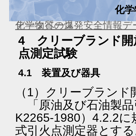
化学
化学物質の爆発安全情報デ
消防法危険性確認試験データベース
4 クリーブランド開
点測定試験
4.1 装置及び器具
（1）クリーブランド
「原油及び石油製品引
K2265-1980）4.
式引火点測定器とする