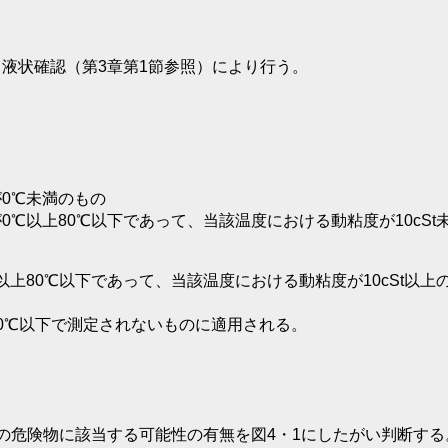
状確認（第3章第1節参照）により行う。
0℃未満のもの
以上80℃以下であって、当該温度における動粘度が10cSt
80℃以下であって、当該温度における動粘度が10cSt以上
℃以下で測定されないものに適用される。
危険物に該当する可能性の有無を図4・1にしたがい判断する