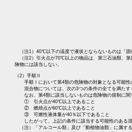
（注1）40℃以下の温度で液状とならないものは「固
（注2）引火点が70℃以上の物品は、第三石油類、第
険物には該当しない。
（2）手順Ⅱ
手順Ⅰにおいて第4類の危険物の対象となる可能性の
混合物については、次の3つの条件の全てを満たすも
なお、第4類に該当しないものは危険物の規制に関す
① 引火点が40℃以上であること
② 燃焼点が60℃以上であること
③ 可燃性液体量が40％以下であること
したがって、上記の条件に該当する可能性のある混合
（注）「アルコール類」及び「動植物油類」に属する