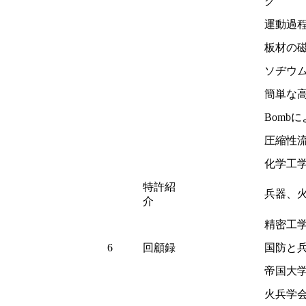
グ
運動過
板材の
ソヂウ
簡単な
Bomb
圧縮性
化学工
特許紹
兵器、
介
精密工
6
回顧録
国防と
帝国大
火兵学