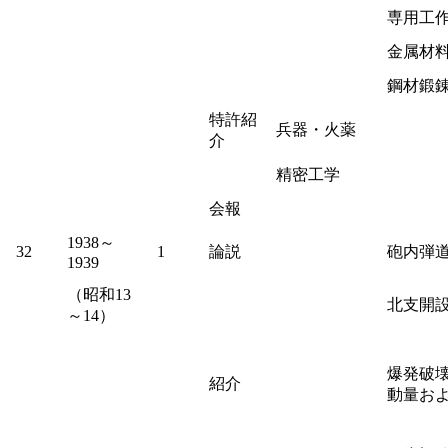
専用工
金属材
鋼材鍛
特許紹
兵器・火薬
介
精密工学
会報
1938～
32
1
論説
砲内弾
1939
（昭和13
北支開
～14）
爆発破
紹介
動量お