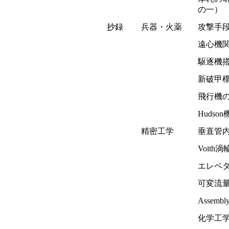
の一
抄録
兵器・火薬
攻撃手
遠心機
駆逐機
新破甲
飛行機
Hudso
精密工学
垂直管
Voit
エレベ
可変流
Assemb
化学工