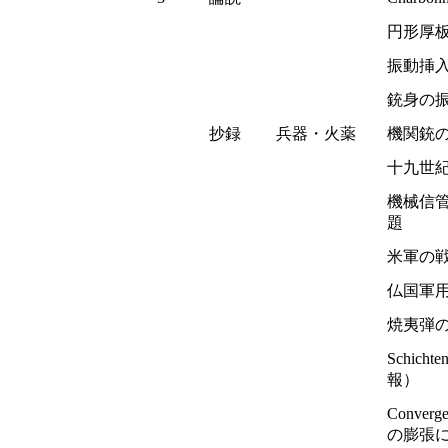
円形厚
振動挿
銃身の
抄録
兵器・火薬
機関銃
十九世
機械信
題
米軍の
仏国軍
焼夷弾
Schich
報）
Conver
の膨張