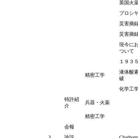
英国火
プロシ
災害摘録
災害摘
現今に
ついて
１９３
液体酸
精密工学
破
化学工
特許紹
兵器・火薬
介
精密工学
会報
3
論説
Charb