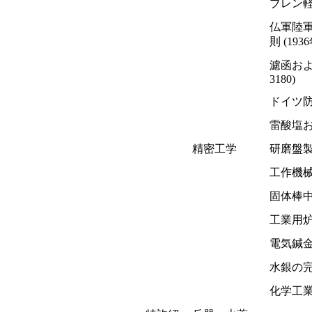
ブレン
仏軍陸
則 (19
濾函およ
3180)
ドイツ
雷酸塩
精密工学
研磨盤
工作機
固体棒
工業用
電気鍼
水銀の
化学工