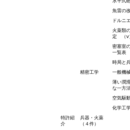
水平式
魚雷の
ドルニ
火薬類
定 （ⅴ
密塞室
一覧表
時局と
精密工学
一般機械
薄い潤
な一方
空気駆
化学工
特許紹
兵器・火薬
介
（４件）