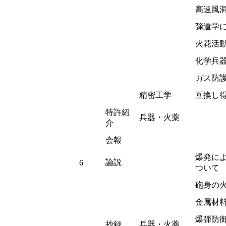
高速風
弾道学
火花活
化学兵
ガス防護
精密工学
互換し
特許紹
兵器・火薬
介
会報
爆発に
論説
6
つい
砲身の
金属材
爆弾防
抄録
兵器・火薬