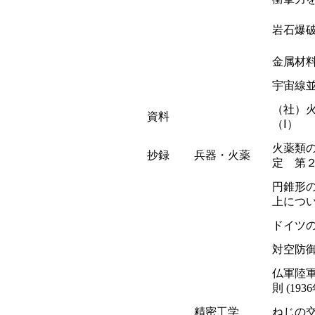
岩石爆
金属材
宇宙線
（社）
資料
（Ⅰ）
火薬類
抄録
兵器・火薬
定 第
円錐形
上につ
ドイツ
対空防
仏軍陸
則 (19
精密工学
ねじの