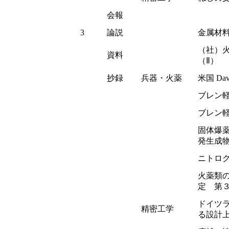
会報
3
論説
金属材
（社）
資料
（Ⅱ）
抄録
兵器・火薬
米国 Dav
ブレン軽
ブレン
固体爆
発生成
ニトロ
火薬類
定 第
ドイツ
精密工学
る設計