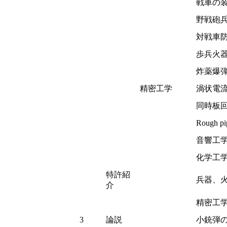
戦車の
野戦砲
対戦車
歩兵火
炸薬爆
精密工学
渦状電
同時板
Rough
音響工
化学工
特許紹
兵器、
介
精密工
3
論説
小銃弾