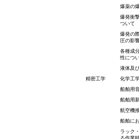
爆薬の
爆発衝
ついて
爆発の
圧の影
各種成
性につ
液体及
精密工学
化学工
船舶用
船舶用
航空機
船舶に
ラック
る作業