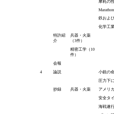
摩耗の
Marathon
鉄およ
化学工
特許紹
兵器・火薬
介
（3件）
精密工学（10
件）
会報
4
論説
小銃の
圧力下
抄録
兵器・火薬
アメリカ 
安全タ
海戦遂