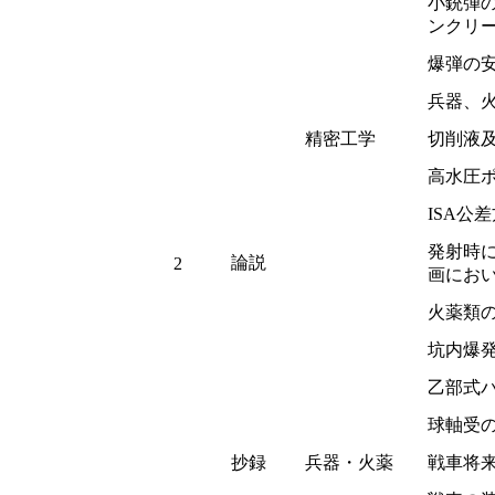
小銃弾
ンクリ
爆弾の
兵器、
精密工学
切削液
高水圧
ISA公
発射時
論説
2
画にお
火薬類
坑内爆
乙部式
球軸受
抄録
兵器・火薬
戦車将