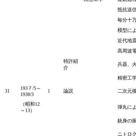
抵抗送
毎分十
模型に
近代地
高周波
特許紹
兵器、
介
精密工
193７/5～
31
1
論説
二次元
1938/3
（昭和12
弾丸に
～13）
銃身の
ニトロ