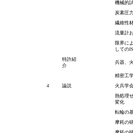
機械的
炭素圧
繊維性
流量計
限界に
してのI
特許紹
兵器、
介
精密工
4
論説
火兵学
熱処理
変化
転輪の
摩耗の
摩耗の