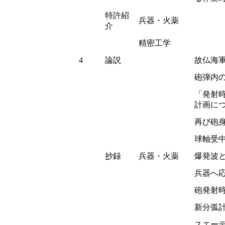
特許紹
兵器・火薬
介
精密工学
4
論説
故仏海
砲弾内
「発射
計画に
再び砲
球軸受
抄録
兵器・火薬
爆発波
兵器へ
砲発射
新分弧
スエーデン