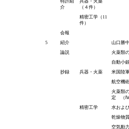
特許紹
兵器・火薬
介
（４件）
精密工学（11
件）
会報
5
紹介
山口勝
論説
火薬類
自動小
抄録
兵器・火薬
米国陸
航空機
火薬類
定 （
精密工学
水およ
乾燥物
空気動