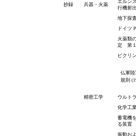
エルン
抄録
兵器・火薬
行機射
地下探
ドイツ 
火薬類
定 第
ピクリ
仏軍陸
規則 (
精密工学
ウルト
化学工
蓄電機
る装置
振動お