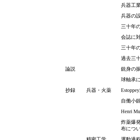
兵器工
兵器の
三十年
会誌に
三十年
過去三
論説
銃身の
球軸承
抄録
兵器・火薬
Esto
自働小
Henri
炸薬爆
布につ
精密工学
運動過