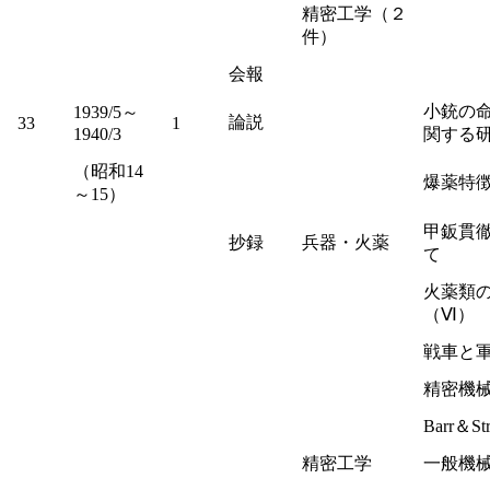
精密工学（２
件）
会報
小銃の
1939/5～
論説
33
1
1940/3
関する
（昭和14
爆薬特
～15）
甲鈑貫
抄録
兵器・火薬
て
火薬類
（Ⅵ）
戦車と
精密機
Barr＆
精密工学
一般機