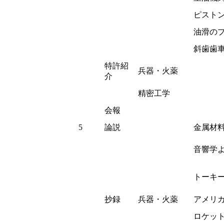
ピスト
油滑の
斜歯歯
特許紹
兵器・火薬
介
精密工学
会報
5
論説
金属材料
音響学
トーキ
抄録
兵器・火薬
アメリ
ロケッ