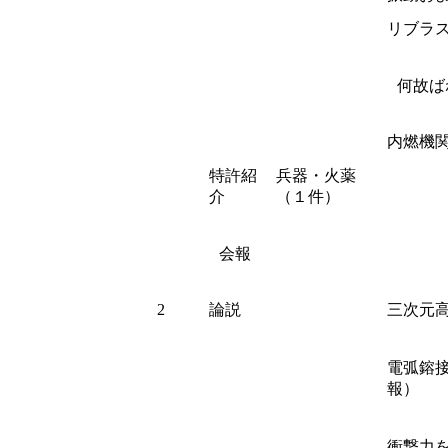
リブラスコ
何故ばね
内燃機
特許紹
兵器・火薬
介
（１件）
会報
2
論説
三次元
電弧鎔
報）
衝撃力