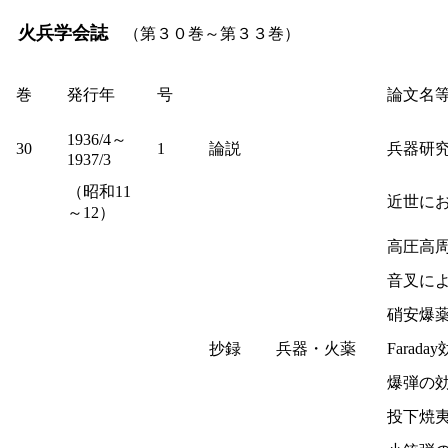
火兵学会誌
（第３０巻～第３３巻）
巻
発行年
号
論文名
1936/4～
30
1
論説
兵器研
1937/3
（昭和11
近世に
～12）
高圧高
音叉に
硝安爆
抄録
兵器・火薬
Farad
爆弾の
投下焼