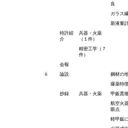
良
ガラス
新液量
特許紹
兵器・火薬
介
（１件）
精密工学（７
件）
会報
6
論説
鋼材の
爆薬特徴
抄録
兵器・火薬
甲鈑貫
航空火
眼点
軽甲鈑