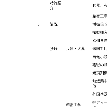
特許紹
兵器、
介
精密工
5
論説
機械信
振動挿
欧州各
抄録
兵器・火薬
米国T
自働小
砲戦の
焼夷剤
無煙薬
他
外国兵
軽ディ
精密工学