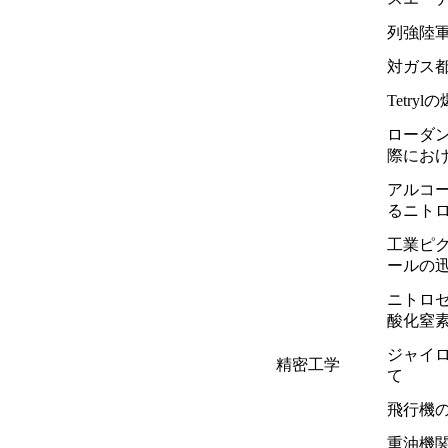
列強陸
対ガス
Tetr
ローダ
際にお
アルコ
るニト
工業ピ
ールの
ニトロ
酸化窒
ジャイ
精密工学
て
飛行機
重油機