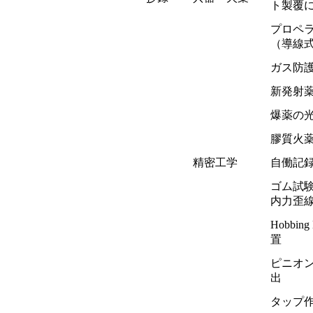
ト製覆
プロペ
（導線
ガス防
新発射
爆薬の
膠質火
精密工学
自働記
ゴム試
内力歪
Hobbi
置
ピニオ
出
タップ