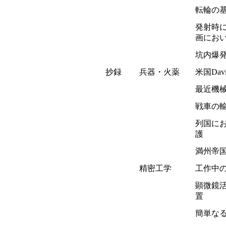
転輪の基
発射時
画にお
坑内爆
抄録
兵器・火薬
米国Dav
最近機
戦車の
列国に
護
満州帝
精密工学
工作中
顕微鏡
置
簡単な