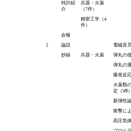
特許紹
兵器・火薬
介
（7件）
精密工学（4
件）
会報
2
論説
電磁音
抄録
兵器・火薬
弾丸の
弾丸の
爆発反
火薬類
定（Ⅶ
新弾性
衝撃に
高圧気
プロペ