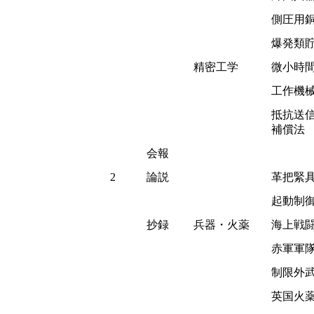
側圧用
爆発類
精密工学
微小時
工作機
抵抗送
補償法
会報
2
論説
革把緊
起動制
抄録
兵器・火薬
海上戦
赤軍軍
制限外
英国火