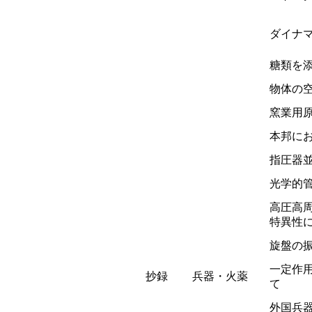
ダイナ
糖類を
物体の
窯業用
本邦に
指圧器
光学的
高圧高
特異性
旋盤の
一定作
抄録
兵器・火薬
て
外国兵