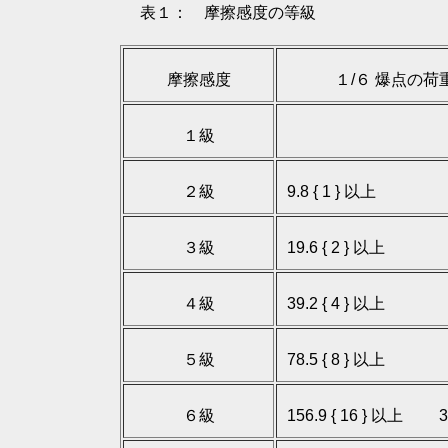
表１： 摩擦感度の等級
摩擦感度
１/６ 爆点の荷重（N {
１級
9.8 { 
２級
9.8 { 1 } 以上 19
３級
19.6 { 2 } 以上 39
４級
39.2 { 4 } 以上 78
５級
78.5 { 8 } 以上 15
６級
156.9 { 16 } 以上 35