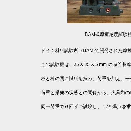
BAM式摩擦感度試験
ドイツ材料試験所（BAM)で開発された摩
この試験機は、25 X 25 X 5 mm の
板と棒の間に試料を挟み、荷重を加え、モ
荷重と爆発の状態との関係から、火薬類の
同一荷重で６回ずつ試験し、１/６爆点を