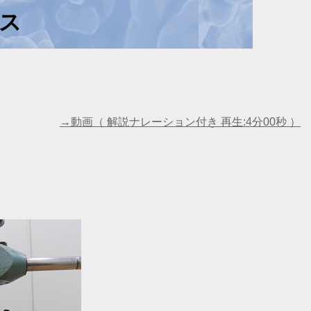
ス
→動画（ 解説ナレーション付き 再生:4分00秒 ）