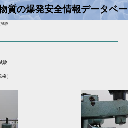
物質の爆発安全情報データベー
度試験
試験
規格）