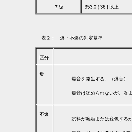
７級
353.0 { 36 } 以上
表２： 爆・不爆の判定基準
区分
爆
爆音を発生する。（爆音）
爆音は認められないが、炎
不爆
試料が溶融または変色する