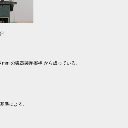
部
15 mm の磁器製摩擦棒 から成っている。
定基準による。