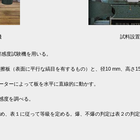
機
試料設置
擦感度試験機を用いる。
磁器製摩擦板（表面に平行な縞目を有するもの）と、径10 mm、高さ
ーターによって板を水平に直線的に動かす。
感度を調べる。
求め、表１に従って等級を定める。爆、不爆の判定は表２の判