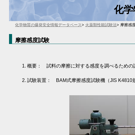
化学
化学物質の爆発安全情報データベース
>
火薬類性能試験法
> 摩擦感
摩擦感度試験
概要： 試料の摩擦に対する感度を調べるための
試験装置： BAM式摩擦感度試験機（JIS K4810