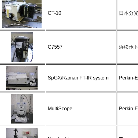
CT-10
日本分
C7557
浜松ホ
SpGX/Raman FT-IR system
Perkin-E
MultiScope
Perkin-E