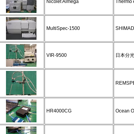
Nicolet Almega
Thermo e
MultiSpec-1500
SHIMA
VIR-9500
日本分
REMSP
HR4000CG
Ocean O