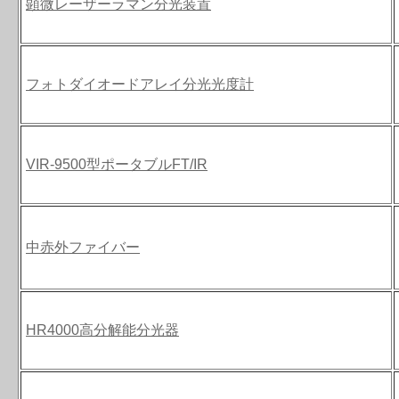
顕微レーザーラマン分光装置
フォトダイオードアレイ分光光度計
VIR-9500型ポータブルFT/IR
中赤外ファイバー
HR4000高分解能分光器