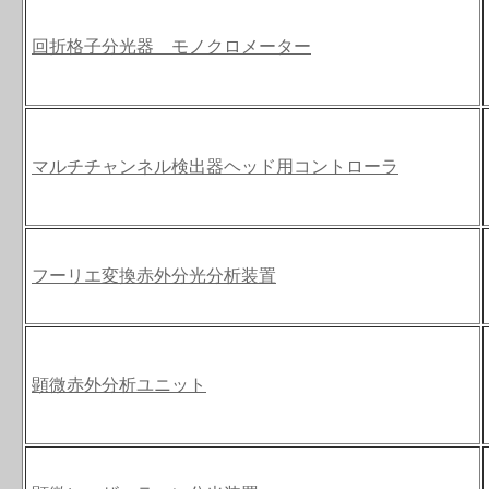
回折格子分光器 モノクロメーター
マルチチャンネル検出器ヘッド用コントローラ
フーリエ変換赤外分光分析装置
顕微赤外分析ユニット