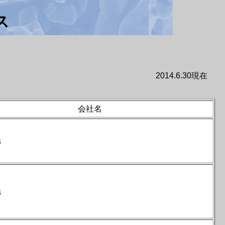
ス
2014.6.30現在
会社名
光
光