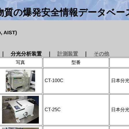
物質の爆発安全情報データベー
 AIST)
｜ 分光分析装置 ｜
計測装置
｜
その他
写真
型番
CT-100C
日本分
CT-25C
日本分