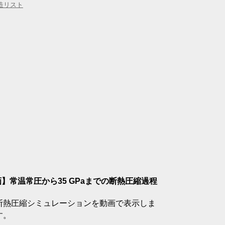
造リスト
】常温常圧から35 GPaまでの断熱圧縮過程
断熱圧縮シミュレーションを動画で表示しま
す。